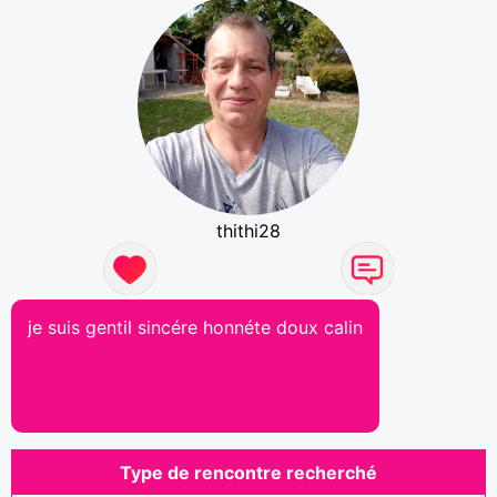
thithi28
je suis gentil sincére honnéte doux calin
Type de rencontre recherché