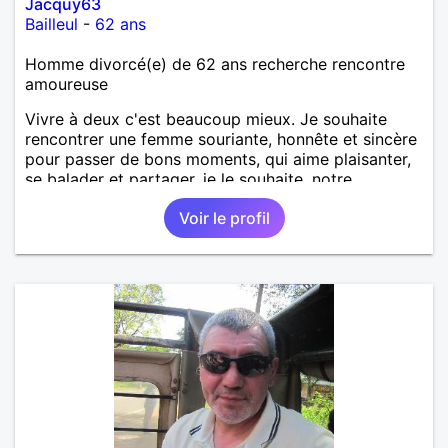
Jacquy63
Bailleul
-
62 ans
Homme divorcé(e) de 62 ans recherche rencontre
amoureuse
Vivre à deux c'est beaucoup mieux. Je souhaite
rencontrer une femme souriante, honnête et sincère
pour passer de bons moments, qui aime plaisanter,
se balader et partager, je le souhaite, notre
complicité. J'aime beaucoup les chantiers de
Voir le profil
randonnée pour se défouler, se relaxer, se détendre
et finalement prendre du bon temps. C'est difficile
de tout dire en quelques lignes. En revanche, vous
pouvez me contacter pour avoir plus
d'informations. A bientôt