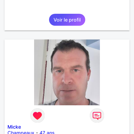
Voir le profil
Micke
Champeaux
-
47 ans