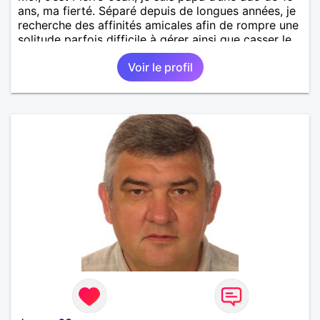
ans, ma fierté. Séparé depuis de longues années, je
recherche des affinités amicales afin de rompre une
solitude parfois difficile à gérer ainsi que casser le
vague à l’âme. L’amitié reste extrêmement
Voir le profil
importante à mes yeux mais peut se décliner en des
sentiments plus puissants. « Le temps fera son
œuvre » disait Arthur Schopenhauer, philosophe
allemand que j’adore. J’aime discuter sans pour
autant être trop locace. Je suis bourré de qualités
avec très peu de défauts. Je suis altruiste,
bienveillant, empathique, attentionné, honnête,
respectueux, doux de caractère et compréhensif : je
laisse « glisser » beaucoup de choses. Mais ne vous
m’éprenez pas Mesdames, si une personne que
j’aime me trahit une fois, il n’y aura pas de seconde
chance et je l’effacerai à « vitam eternam ».
Néanmoins, je suis un tout petit peu maniaque ainsi
qu’impatient. J’essaye de faire des efforts. Rien de
bien dramatique ! Du moins je le pense……Je suis un
homme facile à vivre. À vous si vous le souhaitez,
d’apprendre à me connaître davantage. J’en serai
ravi….A très bientôt je l’espère.