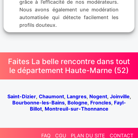
grâce à l’efficacité de nos modérateurs.
Nous avons également une modération
automatisée qui détecte facilement les
profils douteux.
Faites La belle rencontre dans tout
le département Haute-Marne (52)
Saint-Dizier
,
Chaumont
,
Langres
,
Nogent
,
Joinville
,
Bourbonne-les-Bains
,
Bologne
,
Froncles
,
Fayl-
Billot
,
Montreuil-sur-Thonnance
FAQ
CGU
PLAN DU SITE
CONTACT