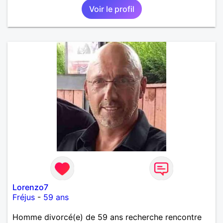
Voir le profil
fin de l 'année et libre de toute contrainte. Digne de
confiance à la femme qui voudras m 'en accorder
en toute sincérité. Pour le reste venez me découvrir
par un échange.
Lorenzo7
Fréjus
-
59 ans
Homme divorcé(e) de 59 ans recherche rencontre