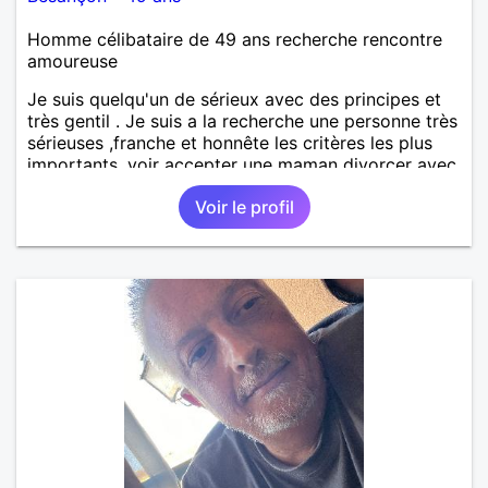
Homme célibataire de 49 ans recherche rencontre
amoureuse
Je suis quelqu'un de sérieux avec des principes et
très gentil . Je suis a la recherche une personne très
sérieuses ,franche et honnête les critères les plus
importants, voir accepter une maman divorcer avec
son enfant il n y a aucun problème. S' abstenir au
Voir le profil
personne non sérieuse merci. Recherche dans un
premier temps dialogue et apprendre à connaître la
personne puis dans un deuxième temps relation plus
sérieuse a voir une vie a deux. (2017 )Ma situation
professionnelle et agent de sécurité privée et
agents SIAP1. ET télésurveillance et vidéo
protection dans les casino supermarché. en CDI
Mes passions. Sont la robotique ,vtt ,Echeque
,astronomie . Service militaire belfort 35 régiment d
infanterie et engager sur 5 ans.de (1998 a 2003.)
Divers je fait en moyenne 6 km de marche par jour
a pieds. A la fin de mon travail a mon domicile. J 'ai
un rêve cet de construire une vie a deux en