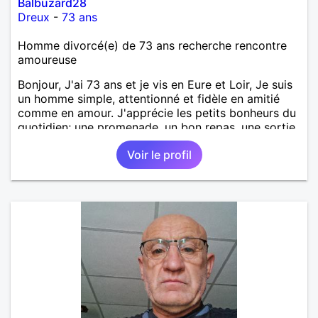
Balbuzard28
Dreux
-
73 ans
Homme divorcé(e) de 73 ans recherche rencontre
amoureuse
Bonjour, J'ai 73 ans et je vis en Eure et Loir, Je suis
un homme simple, attentionné et fidèle en amitié
comme en amour. J'apprécie les petits bonheurs du
quotidien; une promenade, un bon repas, une sortie,
une discision agréable ou un moment de détente à
Voir le profil
deux. Je souhaite rencontrer une femme douce,
honnête et bienveillante, avec qui partager des
moments de complicité, de rire et de confiance. Je
crois qu'une belle relation commence souvent par
une belle amitié et qu'il n'est jamais trop tard pour
écrire une nouvelle histoire. Si vous aimez les
échanges sincères, les valeurs de respect et de
simplicité, nous pourrions faire connaissance autour
d'un café suivi d'une balade, sans précipitation et
laisser le temps faire le reste. Au plaisir de vous lire.