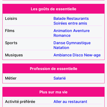
Les goûts de essentielle
Loisirs
Balade
Restaurants
Soirées entre amis
Films
Animation
Aventure
Romance
Sports
Danse
Gymnastique
Natation
Musiques
Ambiance
Disco
New-age
Profession de essentielle
Métier
Salarié
Plus sur ma vie
Activité préférée
Aller au restaurant