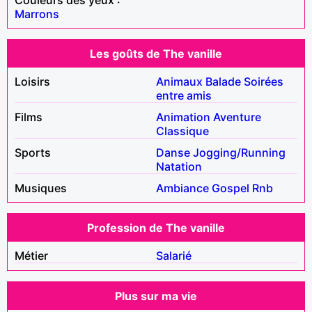
Marrons
Les goûts de The vanille
Loisirs
Animaux
Balade
Soirées
entre amis
Films
Animation
Aventure
Classique
Sports
Danse
Jogging/Running
Natation
Musiques
Ambiance
Gospel
Rnb
Profession de The vanille
Métier
Salarié
Plus sur ma vie