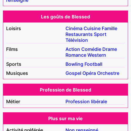
Les goûts de Blessed
Loisirs
Cinéma
Cuisine
Famille
Restaurants
Sport
Télévision
Films
Action
Comédie
Drame
Romance
Western
Sports
Bowling
Football
Musiques
Gospel
Opéra
Orchestre
Profession de Blessed
Métier
Profession libérale
Plus sur ma vie
Activité préférée
Non renseigné