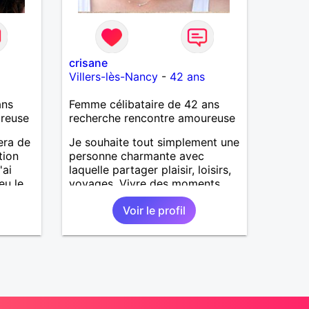
crisane
Villers-lès-Nancy
-
42 ans
ans
Femme célibataire de 42 ans
ureuse
recherche rencontre amoureuse
era de
Je souhaite tout simplement une
tion
personne charmante avec
'ai
laquelle partager plaisir, loisirs,
eu le
voyages. Vivre des moments
ns la
magiques en bonne compagnie.
Voir le profil
us si