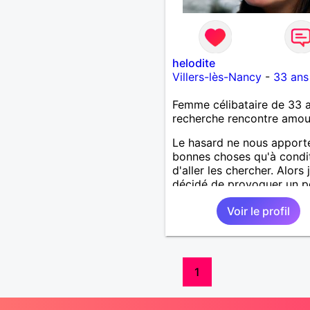
helodite
Villers-lès-Nancy
-
33 ans
Femme célibataire de 33 
recherche rencontre amo
Le hasard ne nous apport
bonnes choses qu'à condi
d'aller les chercher. Alors j
décidé de provoquer un p
destin. D'abord ce sera da
Voir le profil
communication. Ensuite, pl
nous nous plaisons.
1