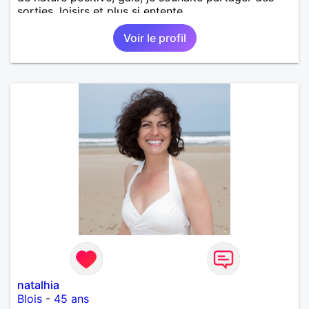
sorties, loisirs et plus si entente.
Voir le profil
natalhia
Blois
-
45 ans