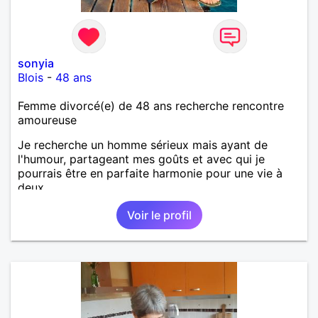
sonyia
Blois
-
48 ans
Femme divorcé(e) de 48 ans recherche rencontre
amoureuse
Je recherche un homme sérieux mais ayant de
l'humour, partageant mes goûts et avec qui je
pourrais être en parfaite harmonie pour une vie à
deux.
Voir le profil