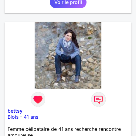
Voir le profil
bettsy
Blois
-
41 ans
Femme célibataire de 41 ans recherche rencontre
amoureuse