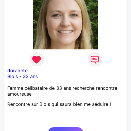
doranete
Blois
-
33 ans
Femme célibataire de 33 ans recherche rencontre
amoureuse
Rencontre sur Blois qui saura bien me séduire !