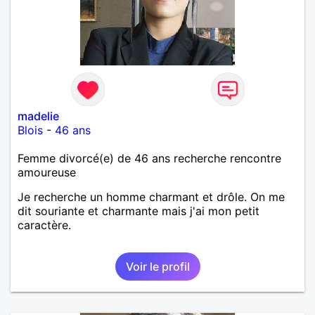
madelie
Blois
-
46 ans
Femme divorcé(e) de 46 ans recherche rencontre
amoureuse
Je recherche un homme charmant et drôle. On me
dit souriante et charmante mais j'ai mon petit
caractère.
Voir le profil